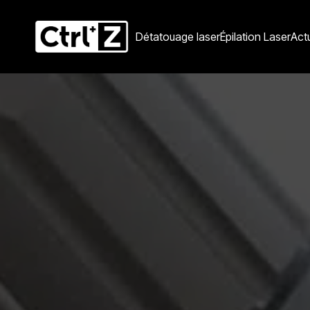
Détatouage laser
Épilation Laser
Act