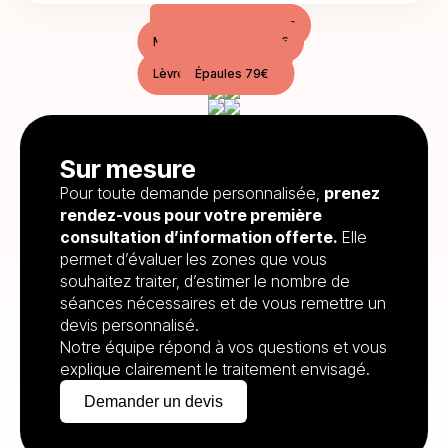
Demies-jambes 139€
Aisselles 49€
Prendre RDV
Maillot classique 69€
Maillot intégral 99€
Haut du dos 79€
Avant-bras 79€
Lèvre supérieure 29€
Épaules 79€
Sur mesure
Pour toute demande personnalisée,
prenez
rendez-vous pour votre première
consultation d’information offerte.
Elle
permet d’évaluer les zones que vous
souhaitez traiter, d’estimer le nombre de
séances nécessaires et de vous remettre un
devis personnalisé.
Notre équipe répond à vos questions et vous
explique clairement le traitement envisagé.
Demander un devis