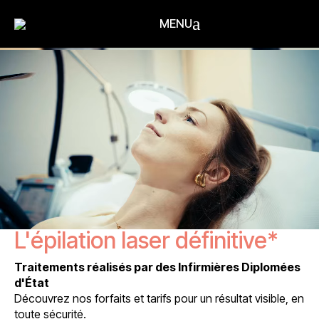
Lecteur
a
MENU
vidéo
L'épilation laser définitive*
Traitements réalisés par des Infirmières Diplomées
d'État
Découvrez nos forfaits et tarifs pour un résultat visible, en
toute sécurité.