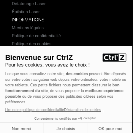
Détatouage Laser
Épilation Laser
INFORMATIONS
Mentions légales
Politique de confidentialité
Politique des cookies
À PROPOS
Actualités
Notre expertise
Nos centres
SUIVEZ-NOUS
CtrlZ © 2026 CtrlZ - Tous droits réservés