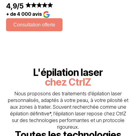
4,9/5
star
star
star
star
star
+ de 4 000 avis
"
Consultation offerte
L'épilation laser
chez CtrlZ
Nous proposons des traitements d’épilation laser
personnalisés, adaptés à votre peau, à votre pilosité et
aux zones à traiter. Souvent recherchée comme une
épilation définitive*, l’épilation laser repose chez CtrlZ
sur des technologies performantes et un protocole
rigoureux.
Toutes les technologies