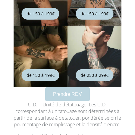
de 150 à 199€
de 150 à 199€
de 150 à 199€
de 250 à 299€
Prendre RDV
U.D. = Unité de détatouage. Les U.D.
correspondant à un tatouage sont déterminées à
partir de la surface à détatouer, pondérée selon le
pourcentage de remplissage et la densité d’encre.