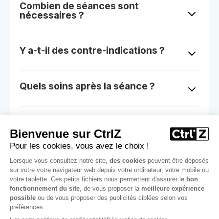
Combien de séances sont
3
nécessaires ?
Y a-t-il des contre-indications ?
3
Quels soins après la séance ?
3
Le détatouage laisse-t-il des
3
cicatrices ?
TARIFS D'ÉPILATION LASER