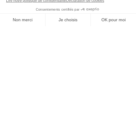
Nos tarifs d'épilation laser
par zone
Les tarifs de l'épilation laser sont indiqués par séance.
Lorsque plusieurs zones sont traitées en même temps,
des tarifs dégressifs s’appliquent. La première
consultation d’information est offerte pour vous proposer
un devis personnalisé.
Femme
Homme
Formules
Duo
131€
Aisselles + Maillot intégral
Duo