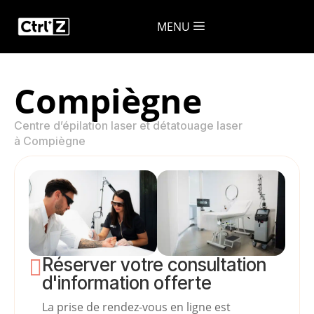
a
MENU
Compiègne
Centre d’épilation laser et détatouage laser
à Compiègne
Réserver votre consultation

d'information offerte
La prise de rendez-vous en ligne est