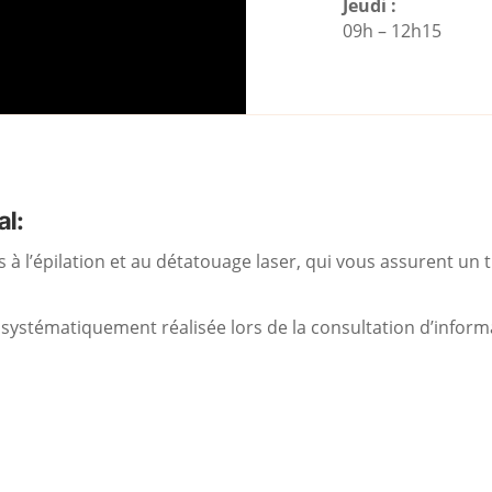
Jeudi :
09h – 12h15
al:
 à l’épilation et au détatouage laser, qui vous assurent un 
st systématiquement réalisée lors de la consultation d’inform