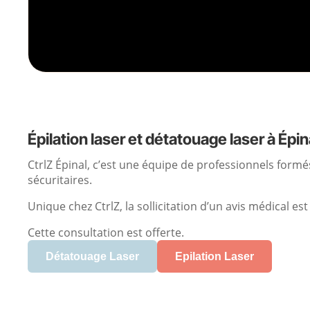
Épilation laser et détatouage laser à Épin
CtrlZ Épinal, c’est une équipe de professionnels formés
sécuritaires.
Unique chez CtrlZ, la sollicitation d’un avis médical e
Cette consultation est offerte.
Détatouage Laser
Epilation Laser