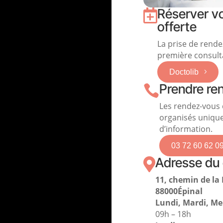
Réserver vo

offerte
La prise de rende
première consult
Doctolib
Prendre re

Les rendez-vous 
organisés unique
d’information.
03 72 60 62 0
Adresse du 

11, chemin de la
88000
Épinal
Lundi, Mardi, Mer
09h – 18h