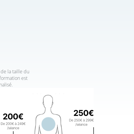
de la taille du
formation est
alisé.