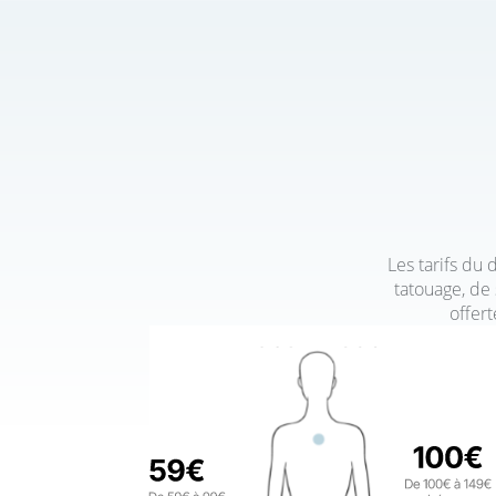
Les tarifs du 
tatouage, de
offer