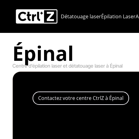
Détatouage laser
Épilation Laser
A
Épinal
Centre d’épilation laser et détatouage laser à Épinal
Contactez votre centre CtrlZ à Épinal