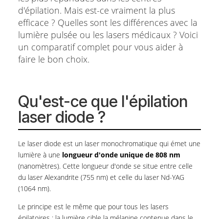
Nd-YAG
d'épilation. Mais est-ce vraiment la plus
efficace ? Quelles sont les différences avec la
IV.
Tableau comparatif : IPL vs Laser Diode
lumière pulsée ou les lasers médicaux ? Voici
vs Laser médical
un comparatif complet pour vous aider à
faire le bon choix.
V.
Pourquoi CtrlZ utilise la double longueur
d'onde ?
VI.
Épilation laser diode : les questions
Qu'est-ce que l'épilation
fréquentes
laser diode ?
VII.
Prêt(e) à passer au laser médical ?
Le laser diode est un laser monochromatique qui émet une
lumière à une
longueur d'onde unique de 808 nm
(nanomètres). Cette longueur d'onde se situe entre celle
du laser Alexandrite (755 nm) et celle du laser Nd-YAG
(1064 nm).
Le principe est le même que pour tous les lasers
épilatoires : la lumière cible la mélanine contenue dans le