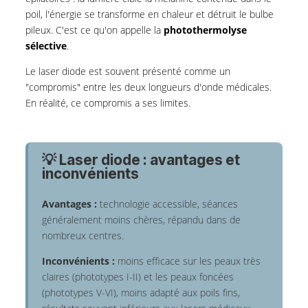
poil, l'énergie se transforme en chaleur et détruit le bulbe
pileux. C'est ce qu'on appelle la
photothermolyse
sélective
.
Le laser diode est souvent présenté comme un
"compromis" entre les deux longueurs d'onde médicales.
En réalité, ce compromis a ses limites.
💡 Laser diode : avantages et
inconvénients
Avantages :
technologie accessible, séances
généralement moins chères, répandu dans de
nombreux centres.
Inconvénients :
moins efficace sur les peaux très
claires (phototypes I-II) et les peaux foncées
(phototypes V-VI), moins adapté aux poils fins,