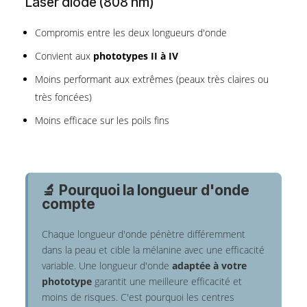
Laser diode (808 nm)
Compromis entre les deux longueurs d'onde
Convient aux
phototypes II à IV
Moins performant aux extrêmes (peaux très claires ou
très foncées)
Moins efficace sur les poils fins
🔬 Pourquoi la longueur d'onde
compte
Chaque longueur d'onde pénètre différemment
dans la peau et cible la mélanine avec une efficacité
variable. Une longueur d'onde
adaptée à votre
phototype
garantit une meilleure efficacité et
moins de risques. C'est pourquoi les centres