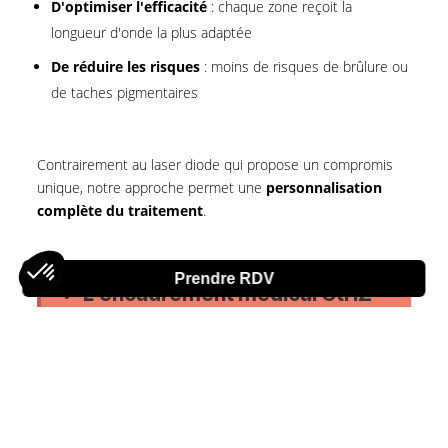
D'optimiser l'efficacité
: chaque zone reçoit la
longueur d'onde la plus adaptée
De réduire les risques
: moins de risques de brûlure ou
de taches pigmentaires
Contrairement au laser diode qui propose un compromis
unique, notre approche permet une
personnalisation
complète du traitement
.
Prendre RDV
✓ L'encadrement médical CtrlZ
Téléexpertise médicale
systématique avant
tout traitement
Test laser initial
pour évaluer la réaction de
votre peau