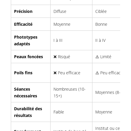
Précision
Diffuse
Ciblée
Efficacité
Moyenne
Bonne
Phototypes
I à III
II à IV
adaptés
Peaux foncées
❌ Risqué
⚠️ Limité
Poils fins
❌ Peu efficace
⚠️ Peu efficace
Séances
Nombreuses (10-
Moyennes (8-12)
nécessaires
15+)
Durabilité des
Faible
Moyenne
résultats
Institut ou centre