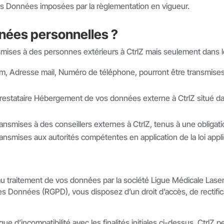
es Données imposées par la règlementation en vigueur.
nées personnelles ?
smises à des personnes extérieurs à CtrlZ mais seulement dans 
om, Adresse mail, Numéro de téléphone, pourront être transmises 
stataire Hébergement de vos données externe à CtrlZ situé dans
nsmises à des conseillers externes à CtrlZ, tenus à une obligatio
ansmises aux autorités compétentes en application de la loi appli
 traitement de vos données par la société Ligue Médicale Laser
Données (RGPD), vous disposez d’un droit d’accès, de rectificati
e d’incompatibilité avec les finalités initiales ci-dessus, CtrlZ 